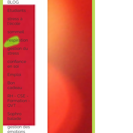
BLOG
Etudiants
stress à
l'école
sommeil
respiration
gestion du
stress
confiance
en soi
Emploi
Bon
cadeau
RH - CSE -
Formation -
QVT
Sophro
balade
gestion des
émotions