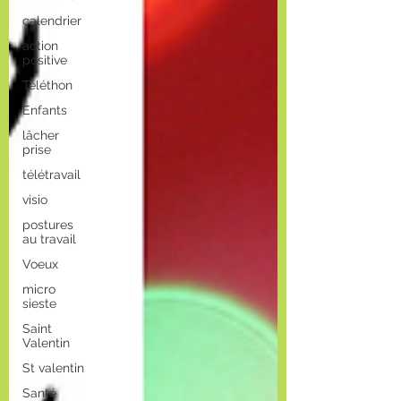
calendrier
action
positive
Téléthon
Enfants
lâcher
prise
télétravail
visio
postures
au travail
Voeux
micro
sieste
Saint
Valentin
St valentin
Santé