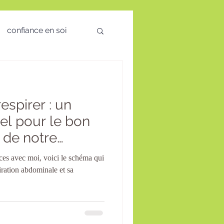
confiance en soi
 des émotions
espirer : un
visio
el pour le bon
 de notre
té Mentale
ces avec moi, voici le schéma qui
piration abdominale et sa