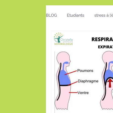
BLOG
Etudiants
stress à l
Emploi
Bon cadeau
calendrier
action positive
postures au travail
Voeux
insomnie