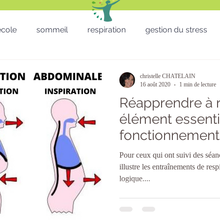
'école
sommeil
respiration
gestion du stress
RH - CSE - Formation - QVT
Sophro balade
gestion
christelle CHATELAIN
16 août 2020
1 min de lecture
Réapprendre à r
Téléthon
Enfants
lâcher prise
télétravail
élément essenti
fonctionnement
micro sieste
Saint Valentin
St valentin
San
organisme
Pour ceux qui ont suivi des séan
illustre les entraînements de res
logique....