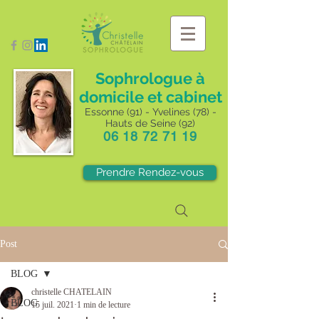
Sophrologue à
domicile et cabinet
Essonne (91) - Yvelines (78) -
Hauts de Seine (92)
06 18 72 71 19
Prendre Rendez-vous
Post
BLOG
christelle CHATELAIN
BLOG
15 juil. 2021
1 min de lecture