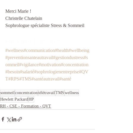
Merci Marie !
Christelle Chatelain
Sophrologue spécialiste Stress & Sommeil
Hewlett Packard
#wellness
#communication
#health
#wellbeing
#preventionsanteautravail
#gestiondustress
#s
ommeil
#vigilance
#motivation
#concentration
#besoin
#salarié
#sophrologienentreprise
#QV
T
#RPS
#TMS
#santéautravail
#santé
sommeil
concentration
télétravail
TMS
wellness
Hewlett Packard
HP
RH - CSE - Formation - QVT