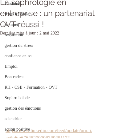
La sophrologie en
Etudiants
entreprise : un partenariat
stress à l'école
QVT réussi !
sommeil
Dernière mise à jour :
2 mai 2022
respiration
gestion du stress
confiance en soi
Emploi
Bon cadeau
RH - CSE - Formation - QVT
Sophro balade
gestion des émotions
calendrier
action positive
https://www.linkedin.com/feed/update/urn:li:
activity:6768520909838938112?