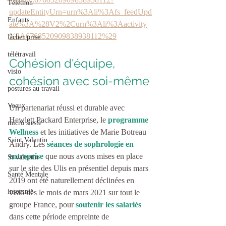
Téléthon
updateEntityUrn=urn%3Ali%3Afs_feedUpd
Enfants
ate%3A%28V2%2Curn%3Ali%3Aactivity
%3A6768520909838938112%29
lâcher prise
télétravail
Cohésion d'équipe, 
visio
cohésion avec soi-même
postures au travail
Voeux
Un partenariat réussi et durable avec 
Hewlett Packard Enterprise, le 
programme 
micro sieste
Wellness
 et les initiatives de Marie Botreau 
Saint Valentin
Andry. Les 
séances de sophrologie en 
entreprise
 que nous avons mises en place 
St valentin
sur le site des Ulis en présentiel depuis mars 
Santé Mentale
2019 ont été naturellement déclinées en 
insomnie
visio dès le mois de mars 2021 sur tout le 
groupe France, pour 
soutenir les salariés
dans cette période empreinte de 