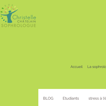
Accueil
La sophrol
BLOG
Etudiants
stress à l