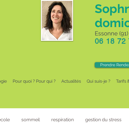
Sophr
domic
Essonne (91) 
06 18 72
Prendre Rende
ogie
Pour quoi ? Pour qui ?
Actualités
Qui suis-je ?
Tarifs 
'école
sommeil
respiration
gestion du stress