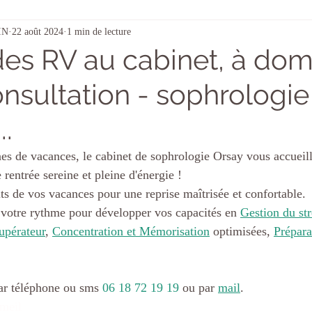
IN
22 août 2024
1 min de lecture
RH - CSE - Formation - QVT
Sophro balade
gestion
es RV au cabinet, à domi
nsultation - sophrologie
Téléthon
Enfants
lâcher prise
télétravail
.
micro sieste
Saint Valentin
St valentin
San
s de vacances, le cabinet de sophrologie Orsay vous accueille
rentrée sereine et pleine d'énergie !
ts de vos vacances pour une reprise maîtrisée et confortable.
votre rythme pour développer vos capacités en 
Gestion du str
upérateur
, 
Concentration et Mémorisation
 optimisées, 
Prépara
par téléphone ou sms 
06 18 72 19 19
 ou par 
mail
. 
mmeil