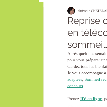
christelle CHATELA
Emploi
Bon cadeau
Reprise d
en téléco
calendrier
action positive
sommeil..
postures au travail
Voeux
Après quelques semaine
pour vous préparer une 
Gardez tous les bienfai
insomnie
Je vous accompagne à 
adaptées
, 
Sommeil réc
concours
...
Prenez 
RV en ligne
, 
sophrologie stress so