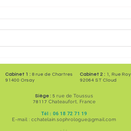
Semaine du cerveau 2026 -
🌙 J
Enjeux cerveau et sommeil
Somm
ment
som
Cabinet 1 :
8 rue de Chartres
Cabinet 2 :
1, Rue Roy
calm
91400 Orsay
92064 ST Cloud
pens
dorm
rue de Toussus
Siège :
5
Chateaufort, France
78117
Tél : 06 18 72 71 19
E-mail :
cchatelain.sophrologue@gmail.com