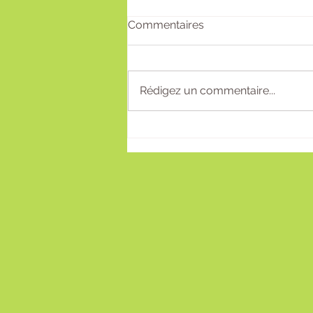
Commentaires
Rédigez un commentaire...
🎁 Et si, cette année, vous
offriez bien plus qu’un
cadeau ? Fête des Mères 💝
& Fête des Pères 💙 !!