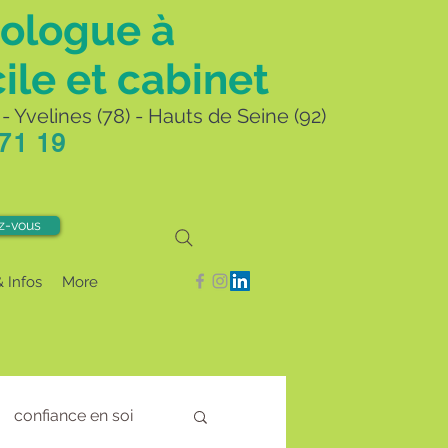
ologue à
ile et cabinet
- Yvelines (78) - Hauts de Seine (92)
 71 19
z-vous
& Infos
More
confiance en soi