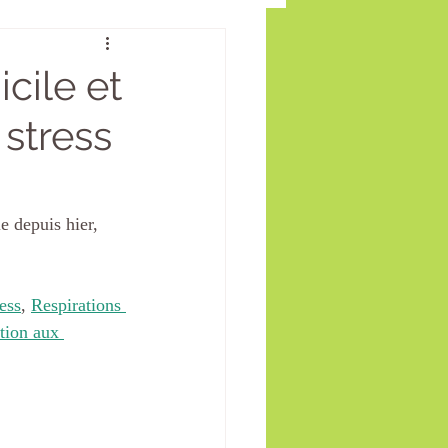
 des émotions
cile et
 stress
visio
té Mentale
 depuis hier, 
ess
, 
Respirations 
tion aux 