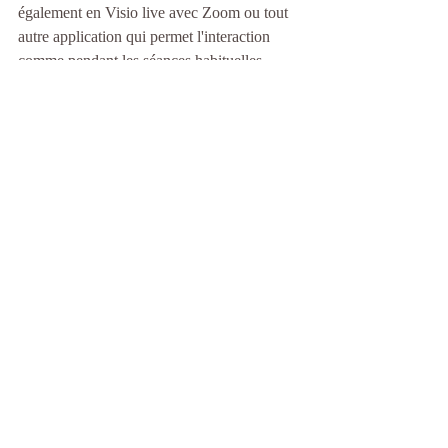
également en Visio live avec Zoom ou tout 
autre application qui permet l'interaction 
comme pendant les séances habituelles, 
même si c'est à distance.
- Les 
ateliers
 qui étaient programmés en 
présentiel sont reprogrammés en 
Visio 
Interactif 
 à partir de dimanche 
prochain 5/04/2020 (voir rubriques 
Evènements).
Le lien Visio de chaque atelier sera 
transmis par mail le jour de l'atelier aux 
personnes inscrites.
télétravail
gestion du stress
sommeil