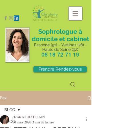
Sophrologue à
domicile et cabinet
Essonne (91) - Yvelines (78) -
Hauts de Seine (92)
06 18 72 71 19
Prendre Rendez-vous
Post
BLOG
christelle CHATELAIN
BLOG
30 mars 2020
3 min de lecture