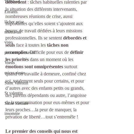
débordent
 : tâches habituelles ralenties par 
Téléthon
la situation des différents intervenants, 
Enfants
nombreuses réunions de crise, aussi 
lâcher prise
importantes qu’elles soient s’ajoutent aux 
heures de travail dédiées à leurs missions 
télétravail
professionnelles. Ils se sentent 
débordés et 
visio
seuls
 face à toutes les 
tâches non 
accomplies
. Difficile pour eux de 
définir 
postures au travail
les priorités
 dans un moment où les 
Voeux
émotions sont omniprésentes
 surtout 
micro sieste
quand on travaille à demeure, confiné chez 
soi, totalement seuls pour certains, et pour 
Saint Valentin
d’autres avec des enfants petits ou grands, 
St valentin
des parents dépendants ou autre, l’angoisse 
de la contamination pour eux-mêmes et pour 
Santé Mentale
leurs proches…la peur de manquer, la 
insomnie
privation de liberté…tout s’entremêle !
Le premier des conseils qui nous est 