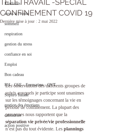
TELETRAVAIL -SPECIAL
Etudiants
CONFINEMENT COVID 19
stress à l'école
Dernière mise à jour :
2 mai 2022
sommeil
respiration
gestion du stress
confiance en soi
Emploi
Bon cadeau
RH - CSE - Formation - QVT
Les observations des différents groupes de 
suivis auxquels je participe sont unanimes 
Sophro balade
sur les témoignages concernant la vie en 
gestion des émotions
période de confinement. La plupart des 
personnes nous rapportent que la 
calendrier
séparation vie privée/vie professionnelle
action positive
n’est pas du tout évidente. Les 
plannings 