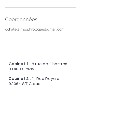
Coordonnées
cchatelain.sophrologue@gmail.com
Cabinet 1 :
8 rue de Chartres
91400 Orsay
Cabinet 2 :
1, Rue Royale
92064 ST Cloud
rue de Toussus
Siège :
5
Chateaufort, France
78117
Tél :
06 18 72 71 19