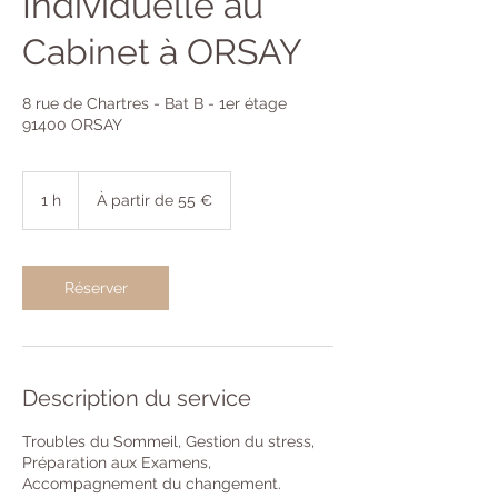
Individuelle au
Cabinet à ORSAY
8 rue de Chartres - Bat B - 1er étage
91400 ORSAY
À
partir
1 h
1
À partir de 55 €
de
55
euros
Réserver
Description du service
Troubles du Sommeil, Gestion du stress,
Préparation aux Examens,
Accompagnement du changement.