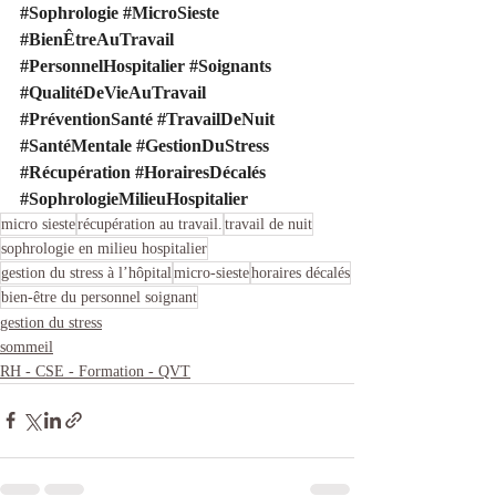
#Sophrologie
#MicroSieste
#BienÊtreAuTravail
#PersonnelHospitalier
#Soignants
#QualitéDeVieAuTravail
#PréventionSanté
#TravailDeNuit
#SantéMentale
#GestionDuStress
#Récupération
#HorairesDécalés
#SophrologieMilieuHospitalier
micro sieste
récupération au travail.
travail de nuit
sophrologie en milieu hospitalier
gestion du stress à l’hôpital
micro-sieste
horaires décalés
bien-être du personnel soignant
gestion du stress
sommeil
RH - CSE - Formation - QVT