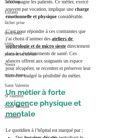
accompagne les patients. Ce métier, exercé 
Téléthon
souvent par vocation, implique une 
charge 
Enfants
émotionnelle et physique
 considérable.
lâcher prise
C’est pour répondre à ces contraintes que 
télétravail
j’ai choisi d’animer des 
ateliers de 
visio
sophrologie et de micro sieste
 directement 
dans les établissements de santé. Ces 
postures au travail
séances offrent aux soignants un espace 
Voeux
pour récupérer, se recentrer et préserver leur 
micro sieste
bien-être malgré la pénibilité du métier.
Saint Valentin
Un métier à forte 
St valentin
exigence physique et 
Santé Mentale
mentale
insomnie
Le quotidien à l’hôpital est marqué par :
Des 
horaires décalés
 perturbant le 