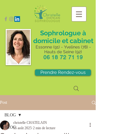
Sophrologue à
domicile et cabinet
Essonne (91) - Yvelines (78) -
Hauts de Seine (92)
06 18 72 71 19
Prendre Rendez-vous
Post
BLOG
christelle CHATELAIN
BLOG
15 août 2025
2 min de lecture