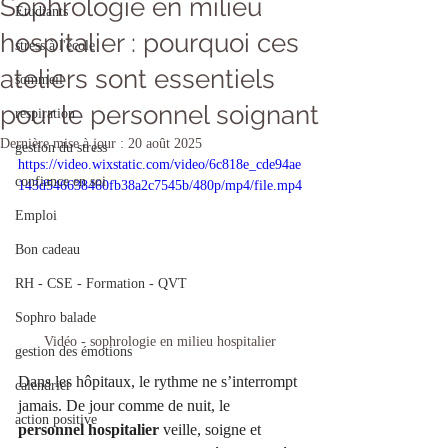
Sophrologie en milieu
Etudiants
hospitalier : pourquoi ces
stress à l'école
ateliers sont essentiels
sommeil
pour le personnel soignant
respiration
Dernière mise à jour :
20 août 2025
gestion du stress
https://video.wixstatic.com/video/6c818e_cde94ae
confiance en soi
143d546638460fb38a2c7545b/480p/mp4/file.mp4
Emploi
Bon cadeau
RH - CSE - Formation - QVT
Sophro balade
Vidéo - sophrologie en milieu hospitalier
gestion des émotions
Dans les hôpitaux, le rythme ne s’interrompt 
calendrier
jamais. De jour comme de nuit, le 
action positive
personnel hospitalier
 veille, soigne et 