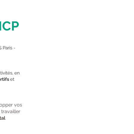
NCP
Paris -
ivités, en
rtifs
et
lopper vos
, travailler
tal