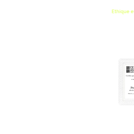
votre situ
pas de se
Ethique 
dans le re
au long d
*Lien :
http