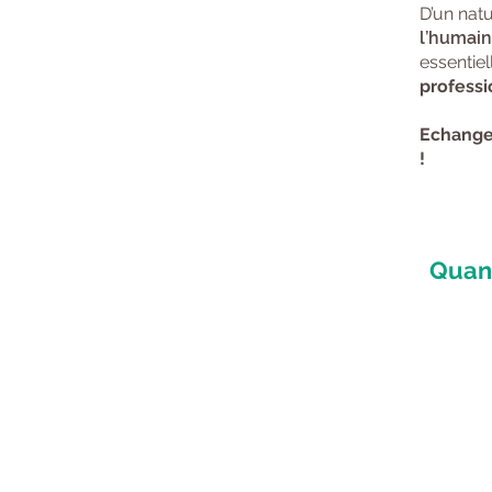
D’un nat
l’humain
essentie
professi
Echang
!
Quan