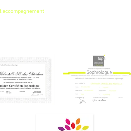
ation nécessite un traitement ou une aide thérapeutique ne re
s compétences ou vers un confrère si nécessaire.
et accompagnement
:
le sophrologue s’engage à vous acc
spect, la tolérance, l’écoute, la bienveillance et le non jugeme
es séances.
s://www.feps-sophrologie.fr/la-deontologie/