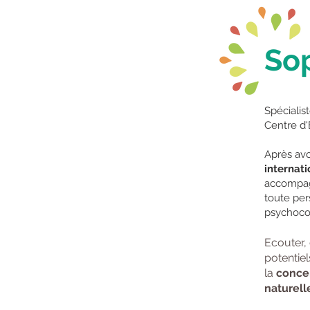
So
Spécialis
Centre d'
Après avo
internati
accompa
toute per
psychoco
Ecouter,
potentiel
la
conce
naturell