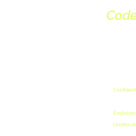
Code
Formée au
Profession
engagée à
sophrolog
Confident
profession
cadre d’ex
confidentia
Evolution
sa compét
Limites 
ses compé