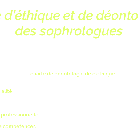
 d’éthique et de déonto
des sophrologues
(extrait)
 CEAS, école membre de la FEPS (Fédération des Ecoles
nelles de Sophrologie) et sophrologue certifiée RNCP, je me 
 respecter la
charte de déontologie de d’éthique
des
ues*.
ialité
:
Le sophrologue est tenu au respect absolu du secret
nel envers tous ses clients de manière à assurer la protectio
ercices professionnels.
Dans la conduite des groupes, cette
lité est étendue à tous les participants.
 professionnelle
:
le sophrologue s’engage à maintenir et d
ence professionnelle dans son domaine en perpétuelle évolu
de compétences
:
le sophrologue s‘engage à respecter les lim
tences et à vous diriger vers un autre professionnel lorsqu