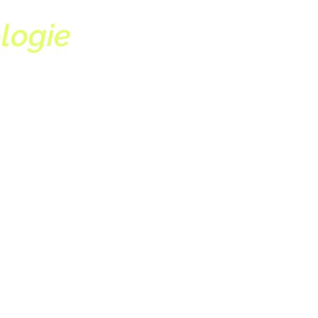
logie
suis
n du
évelopper
tion.
ites de
e que