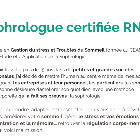
phrologue certifiée R
te en
Gestion du stress et Troubles du Sommeil
formée au CEAS 
Etude et d'Application de la Sophrologie.
ir travaillé plus de 15 ans dans de
petites et grandes sociétés
onales
, j’ai décidé de mettre l’humain au centre même de mes act
gnant
les entreprises et leur personnel
, les
particuliers
, les
spo
sonne désireuse d’améliorer son quotidien, avec une méthode
rporelle
qui a fait ses preuves
: la sophrologie.
 comprendre, adapter et transmettre pour vous aider à déve
s, améliorer votre
sommeil
, gérer
le stress et vos émotions
ntration et la mémoire…
retrouver la
régulation corps-men
e
, voici ma mission !