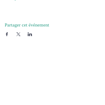
Partager cet événement
Cabinet 1 :
8 rue de Chartres
91400 Orsay
Cabinet 2 :
1, Rue Royale
92064 ST Cloud
rue de Toussus
Siège :
5
Chateaufort, France
78117
Tél :
06 18 72 71 19
E-mail :