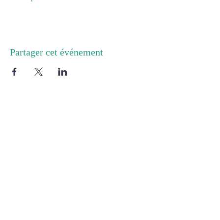
Partager cet événement
Cabinet 1 :
8 rue de Chartres
91400 Orsay
Cabinet 2 :
1, Rue Royale
92064 ST Cloud
rue de Toussus
Siège :
5
Chateaufort, France
78117
Tél :
06 18 72 71 19
E-mail :