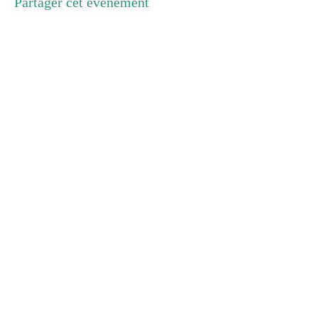
Partager cet événement
Cabinet 1 :
8 rue de Chartres
91400 Orsay
Cabinet 2 :
1, Rue Royale
92064 ST Cloud
rue de Toussus
Siège :
5
Chateaufort, France
78117
Tél :
06 18 72 71 19
E-mail :
cchatelain.sophrologue@gmail.com