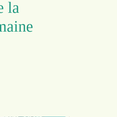
 la
maine