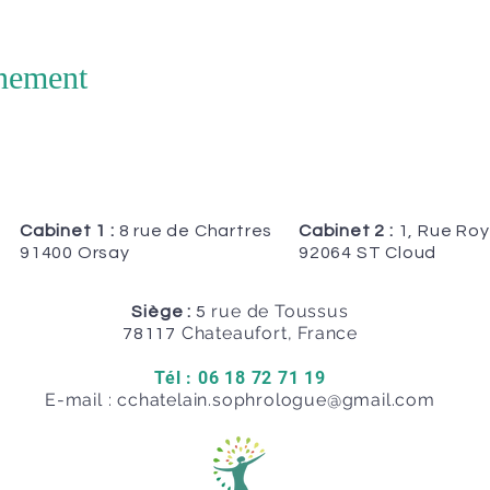
énement
Cabinet 1 :
8 rue de Chartres
Cabinet 2 :
1, Rue Roy
91400 Orsay
92064 ST Cloud
rue de Toussus
Siège :
5
Chateaufort, France
78117
Tél : 06 18 72 71 19
E-mail :
cchatelain.sophrologue@gmail.com