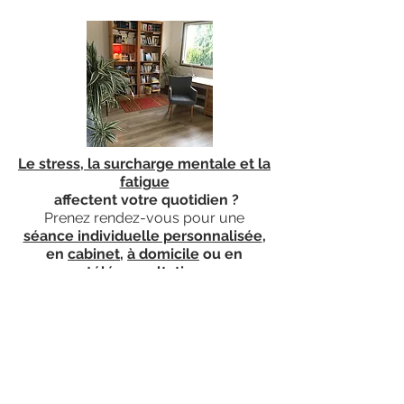
Le stress, la surcharge mentale et la
fatigue
affectent votre quotidien ?
Prenez rendez-vous p
our une
séance individuelle personnalisée
,
en
cabinet
,
à domicile
ou en
téléconsultation
ou optez pour des
séances
collectives
de
Sophrologie - Relaxation Dynamique,
hebdomadaires.
Une activité douce et revitalisante à la