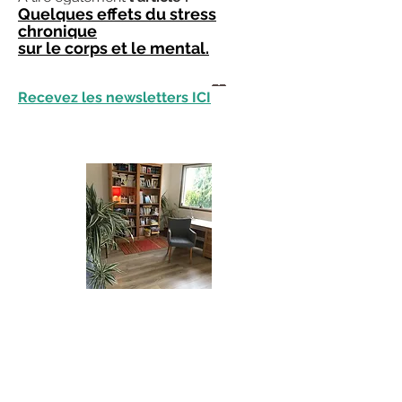
Quelques effets du stress
chronique
sur le corps et le mental.
_
_
Recevez les newsletters ICI
Le stress, la surcharge mentale et la
fatigue
affectent votre quotidien ?
Prenez rendez-vous p
our une
séance individuelle personnalisée
,
en
cabinet
,
à domicile
ou en