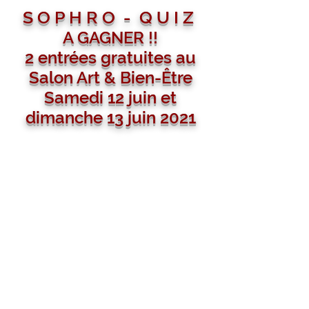
S O P H R O - Q U I Z
A GAGNER !!
2 entrées gratuites au
Salon Art & Bien-Être
Samedi 12 juin et
dimanche 13 juin 2021