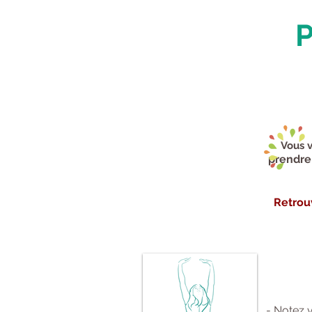
P
Vous v
prendre 
Retrou
- Notez 