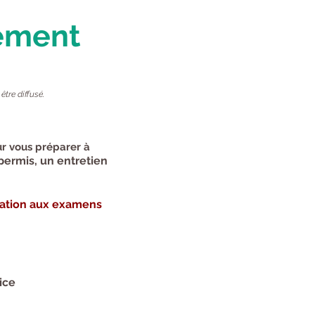
nement
être diffusé.
our vous préparer à
permis, un entretien
ration aux examens
ice