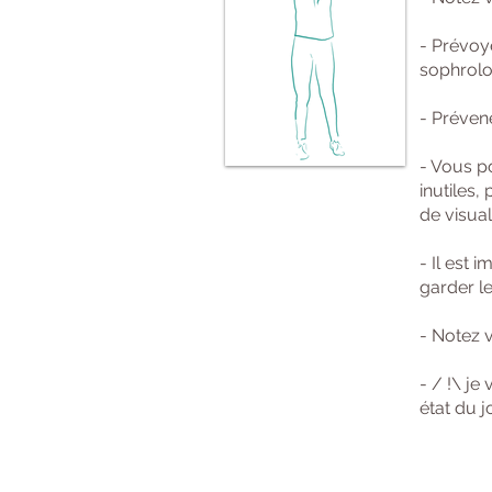
- Prévo
sophrolo
- Préven
- Vous p
inutiles
de visua
- Il est 
garder le
- Notez 
-
/ !\ je
état du j