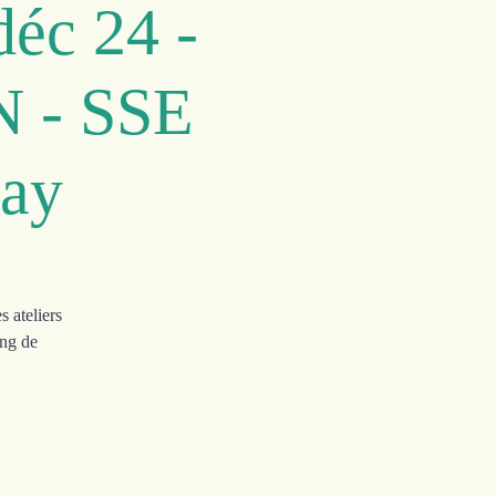
éc 24 -
EN - SSE
lay
s ateliers
ong de