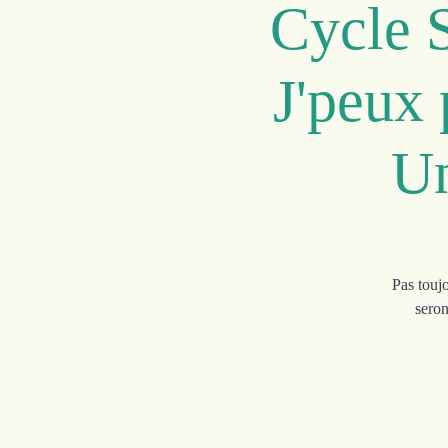
Cycle 
J'peux 
Un
Pas toujo
seron