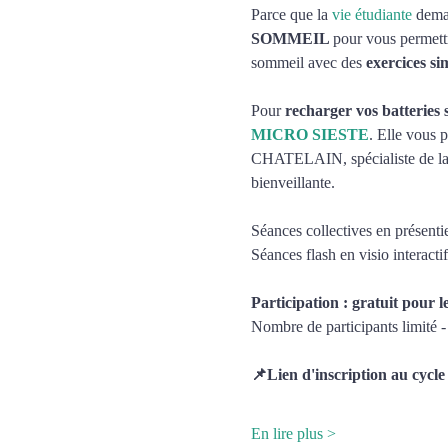
Parce que la 
vie étudiante
 dema
SOMMEIL 
pour vous permett
sommeil avec des 
exercices si
Pour 
recharger vos batteries 
MICRO SIESTE
. Elle vous 
CHATELAIN, spécialiste de la 
bienveillante.
Séances collectives en présentie
Séances flash en visio interactif
Participation : gratuit pour l
Nombre de participants limité -
📌Lien d'inscription au c
En lire plus >