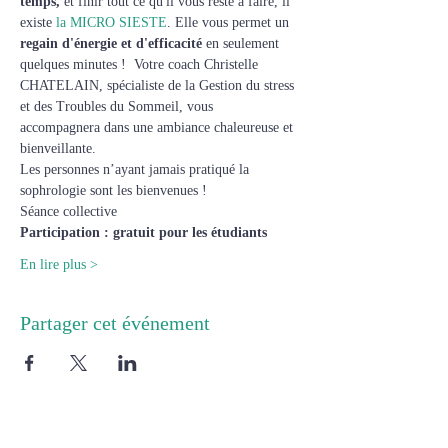
temps,
 et finir tout ce qu'il vous reste à faire, il 
existe 
la MICRO SIESTE
. Elle vous permet un
regain d'énergie et d'efficacité
 en seulement 
quelques minutes !  Votre coach Christelle 
CHATELAIN, spécialiste de la Gestion du stress 
et des Troubles du Sommeil, vous 
accompagnera dans une ambiance chaleureuse et 
bienveillante.
Les personnes n’ayant jamais pratiqué la 
sophrologie sont les bienvenues !
Séance collective
Participation : gratuit pour les étudiants 
En lire plus >
Partager cet événement
Cabinet 1 :
8 rue de Chartres