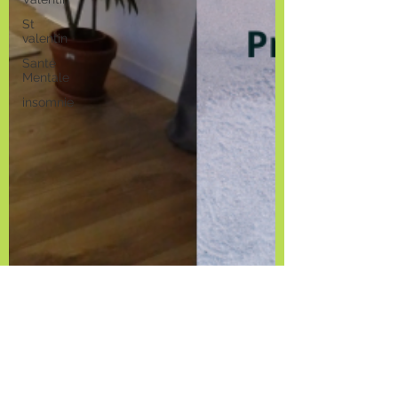
St
valentin
Santé
Mentale
insomnie