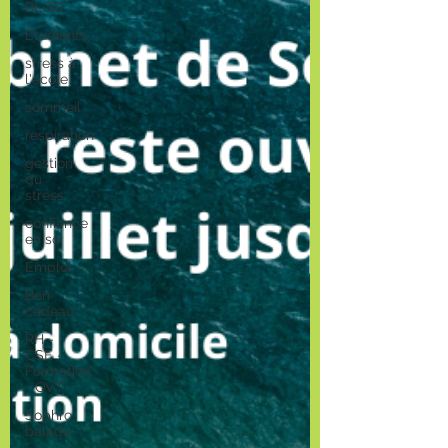
BLOG
Etudiants
stress à
l'école
sommeil
respiration
gestion
du
stress
confiance
en soi
Emploi
Bon
cadeau
RH -
CSE -
Formation
- QVT
Sophro
balade