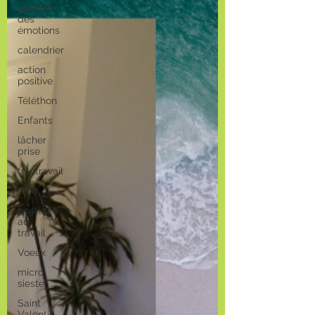
gestion
des
émotions
calendrier
action
positive
Téléthon
Enfants
lâcher
prise
télétravail
visio
postures
au
travail
Voeux
micro
sieste
Saint
Valentin