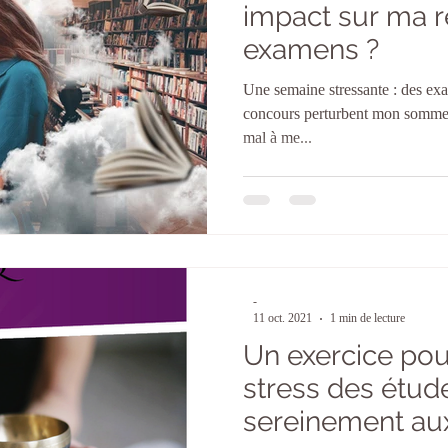
impact sur ma r
examens ?
Une semaine stressante : des exam
concours perturbent mon sommeil
mal à me...
-
11 oct. 2021
1 min de lecture
Un exercice pour
stress des étud
sereinement a