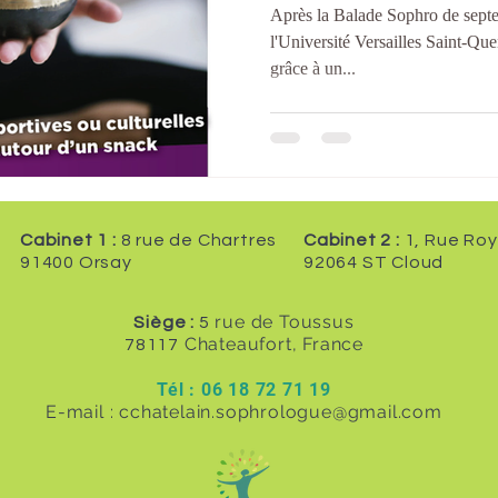
Après la Balade Sophro de sept
l'Université Versailles Saint-Que
grâce à un...
Cabinet 1 :
8 rue de Chartres
Cabinet 2 :
1, Rue Roy
91400 Orsay
92064 ST Cloud
rue de Toussus
Siège :
5
Chateaufort, France
78117
Tél : 06 18 72 71 19
E-mail :
cchatelain.sophrologue@gmail.com