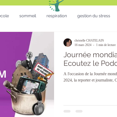
'école
sommeil
respiration
gestion du stress
RH - CSE - Formation - QVT
Sophro balade
gestion
christelle CHATELAIN
16 mars 2024
1 min de lecture
Journée mondia
Téléthon
Enfants
lâcher prise
télétravail
Ecoutez le Podc
A l'occasion de la Journée mond
micro sieste
Saint Valentin
St valentin
San
2024, la reporter et journaliste, 