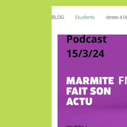
BLOG
Etudiants
stress à l
Emploi
Bon cadeau
calendrier
action positive
postures au travail
Voeux
insomnie