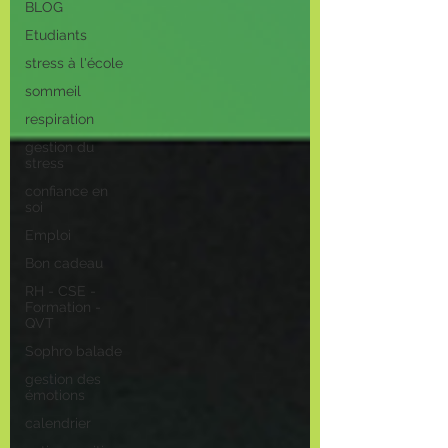
BLOG
Etudiants
stress à l'école
sommeil
respiration
gestion du
stress
confiance en
soi
Emploi
Bon cadeau
RH - CSE -
Formation -
QVT
Sophro balade
gestion des
émotions
calendrier