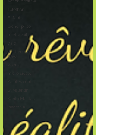
action positive
Téléthon
Enfants
lâcher prise
télétravail
visio
postures au
travail
Voeux
micro sieste
Saint Valentin
St valentin
Santé Mentale
insomnie