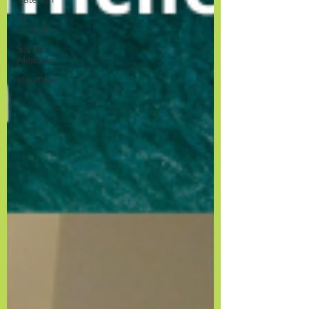
St
valentin
Santé
Mentale
insomnie