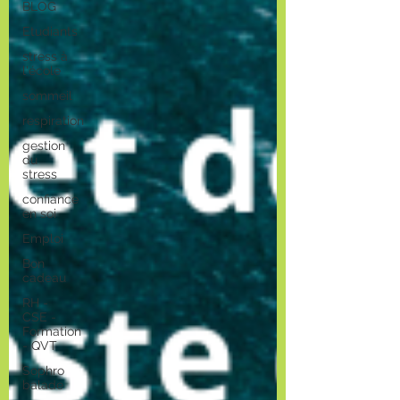
BLOG
Etudiants
stress à
l'école
sommeil
respiration
gestion
du
stress
confiance
en soi
Emploi
Bon
cadeau
RH -
CSE -
Formation
- QVT
Sophro
balade