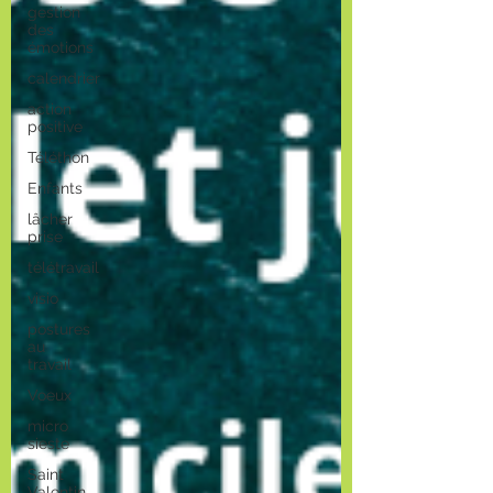
gestion
des
émotions
calendrier
action
positive
Téléthon
Enfants
lâcher
prise
télétravail
visio
postures
au
travail
Voeux
micro
sieste
Saint
Valentin