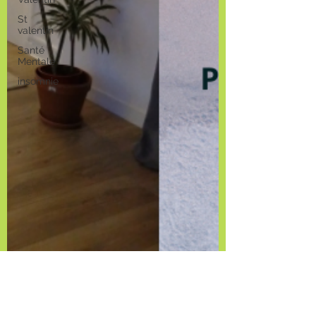
St
valentin
Santé
Mentale
insomnie