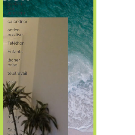
gestion
des
émotions
calendrier
action
positive
Téléthon
Enfants
lâcher
prise
télétravail
visio
postures
au
travail
Voeux
micro
sieste
Saint
Valentin