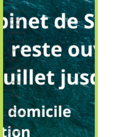
BLOG
Etudiants
stress à
l'école
sommeil
respiration
gestion
du
stress
confiance
en soi
Emploi
Bon
cadeau
RH -
CSE -
Formation
- QVT
Sophro
balade