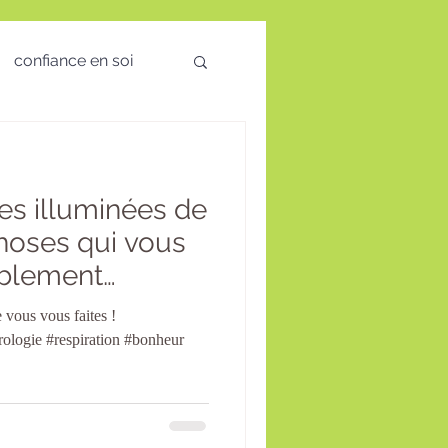
confiance en soi
 des émotions
ées illuminées de
visio
choses qui vous
ablement
té Mentale
 vous vous faites !
rologie #respiration #bonheur