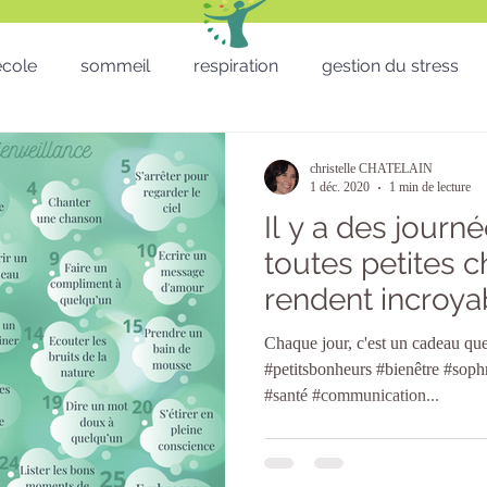
'école
sommeil
respiration
gestion du stress
RH - CSE - Formation - QVT
Sophro balade
gestion
christelle CHATELAIN
1 déc. 2020
1 min de lecture
Il y a des journ
Téléthon
Enfants
lâcher prise
télétravail
toutes petites 
rendent incroy
micro sieste
Saint Valentin
St valentin
San
heureux !
Chaque jour, c'est un cadeau que
#petitsbonheurs #bienêtre #soph
#santé #communication...