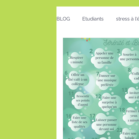
BLOG
Etudiants
stress à l
Emploi
Bon cadeau
calendrier
action positive
postures au travail
Voeux
insomnie