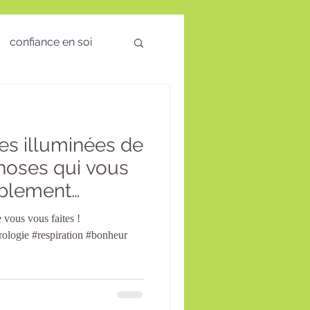
confiance en soi
 des émotions
ées illuminées de
visio
choses qui vous
ablement
té Mentale
 vous vous faites !
rologie #respiration #bonheur