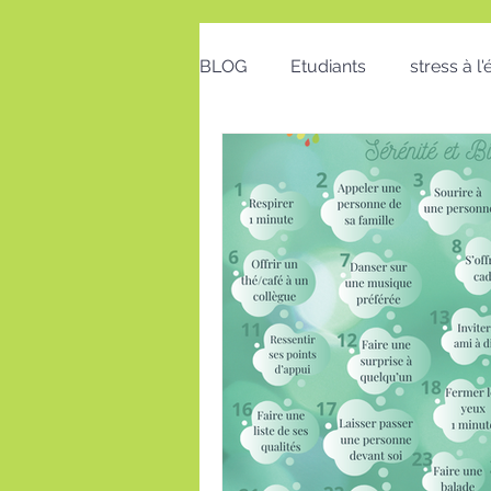
BLOG
Etudiants
stress à l
Emploi
Bon cadeau
calendrier
action positive
postures au travail
Voeux
insomnie