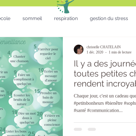
'école
sommeil
respiration
gestion du stress
RH - CSE - Formation - QVT
Sophro balade
gestion
christelle CHATELAIN
1 déc. 2020
1 min de lecture
Il y a des journ
Téléthon
Enfants
lâcher prise
télétravail
toutes petites 
rendent incroy
micro sieste
Saint Valentin
St valentin
San
heureux !
Chaque jour, c'est un cadeau que
#petitsbonheurs #bienêtre #soph
#santé #communication...