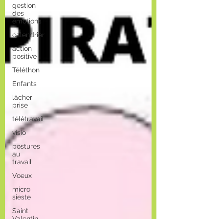
gestion
des
émotions
calendrier
action
positive
Téléthon
Enfants
lâcher
prise
télétravail
visio
postures
au
travail
Voeux
micro
sieste
Saint
Valentin