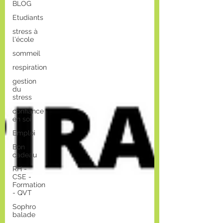
BLOG
Etudiants
stress à
l'école
sommeil
respiration
gestion
du
stress
confiance
en soi
Emploi
Bon
cadeau
RH -
CSE -
Formation
- QVT
Sophro
balade