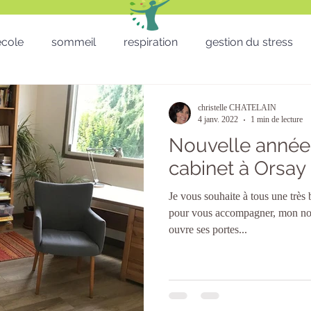
'école
sommeil
respiration
gestion du stress
RH - CSE - Formation - QVT
Sophro balade
gestion
christelle CHATELAIN
4 janv. 2022
1 min de lecture
Nouvelle année
Téléthon
Enfants
lâcher prise
télétravail
cabinet à Orsay
Je vous souhaite à tous une trè
micro sieste
Saint Valentin
St valentin
San
pour vous accompagner, mon no
ouvre ses portes...