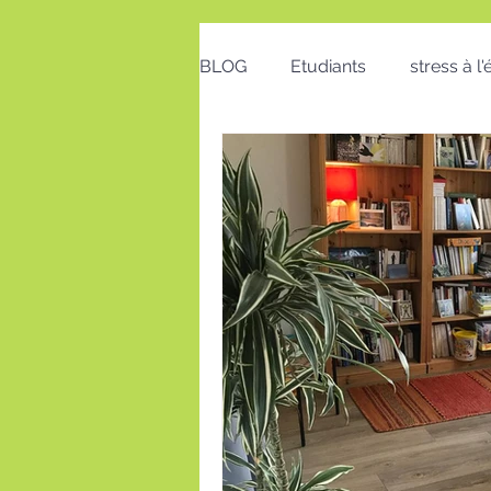
BLOG
Etudiants
stress à l
Emploi
Bon cadeau
calendrier
action positive
postures au travail
Voeux
insomnie