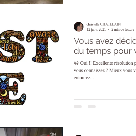
christelle CHATELAIN
12 janv. 2021
2 min de lecture
Vous avez déci
du temps pour 
😀 Oui !! Excellente résolution pour 2021 ! La loi de l'attraction
vous connaissez ? Mieux vous vo
entourez...