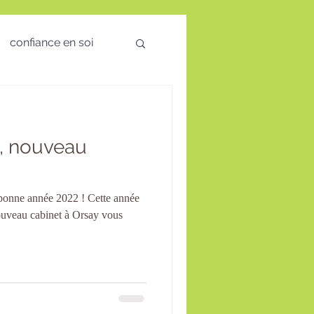
confiance en soi
 des émotions
, nouveau
visio
s bonne année 2022 ! Cette année
té Mentale
uveau cabinet à Orsay vous