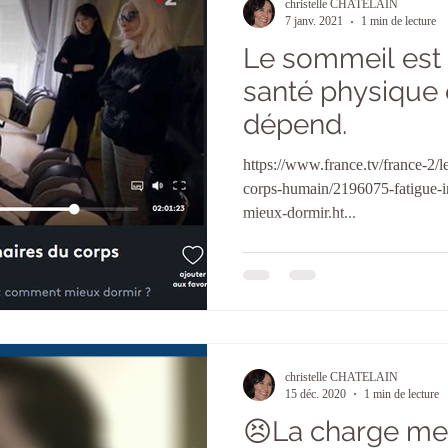
christelle CHATELAIN
7 janv. 2021
1 min de lecture
Le sommeil est v
santé physique 
dépend.
https://www.france.tv/france-2/l
corps-humain/2196075-fatigue-
mieux-dormir.ht...
christelle CHATELAIN
15 déc. 2020
1 min de lecture
😣La charge men