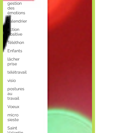
gestion
des
émotions
calendrier
action
positive
Téléthon
Enfants
lâcher
prise
télétravail
visio
postures
au
travail
Voeux
micro
sieste
Saint
Valentin