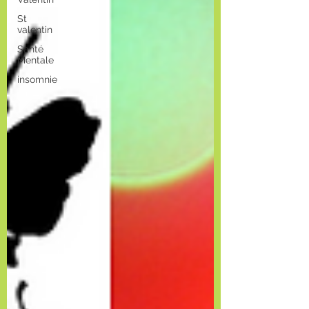
St
valentin
Santé
Mentale
insomnie