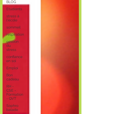
BLOG
Etudiants
stress à
l'école
sommeil
respiration
gestion
du
stress
confiance
en soi
Emploi
Bon
cadeau
RH -
CSE -
Formation
- QVT
Sophro
balade