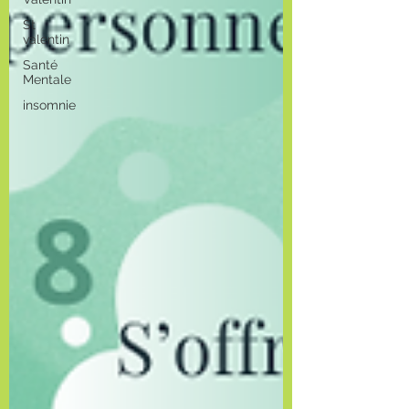
St
valentin
Santé
Mentale
insomnie