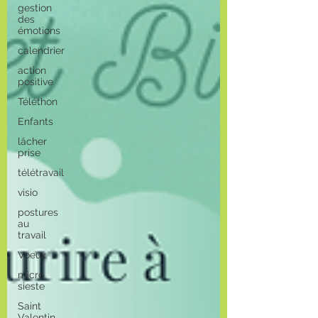
gestion
des
émotions
calendrier
action
positive
Téléthon
Enfants
lâcher
prise
télétravail
visio
postures
au
travail
Voeux
micro
sieste
Saint
Valentin