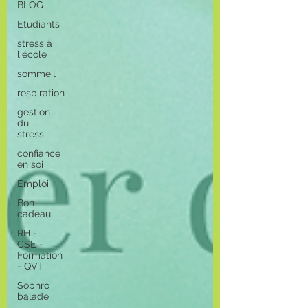
BLOG
Etudiants
stress à
l'école
sommeil
respiration
gestion
du
stress
confiance
en soi
Emploi
Bon
cadeau
RH -
CSE -
Formation
- QVT
Sophro
balade