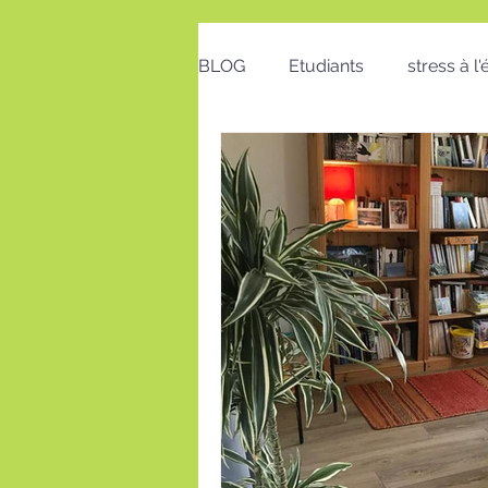
BLOG
Etudiants
stress à l
Emploi
Bon cadeau
calendrier
action positive
postures au travail
Voeux
insomnie