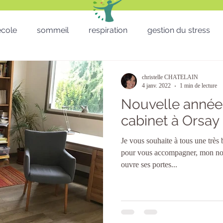
'école
sommeil
respiration
gestion du stress
RH - CSE - Formation - QVT
Sophro balade
gestion
christelle CHATELAIN
4 janv. 2022
1 min de lecture
Nouvelle année
Téléthon
Enfants
lâcher prise
télétravail
cabinet à Orsay
Je vous souhaite à tous une trè
micro sieste
Saint Valentin
St valentin
San
pour vous accompagner, mon no
ouvre ses portes...