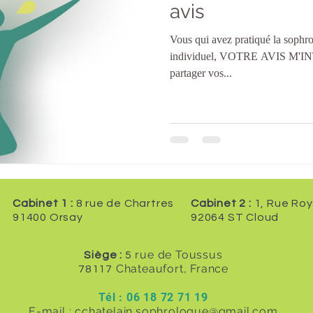
avis
Vous qui avez pratiqué la sophro
individuel, VOTRE AVIS M'INT
partager vos...
Cabinet 1 :
8 rue de Chartres
Cabinet 2 :
1, Rue Roy
91400 Orsay
92064 ST Cloud
rue de Toussus
Siège :
5
Chateaufort, France
78117
Tél : 06 18 72 71 19
E-mail :
cchatelain.sophrologue@gmail.com