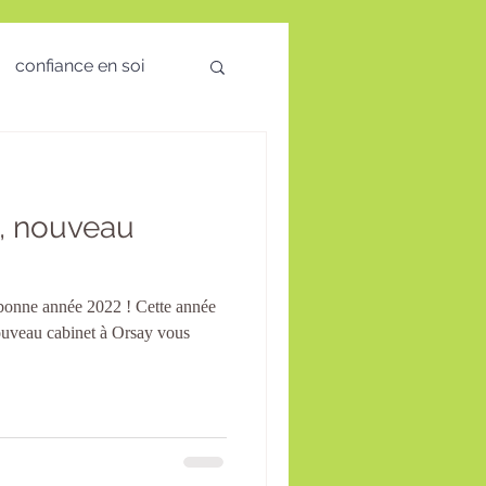
confiance en soi
 des émotions
, nouveau
visio
s bonne année 2022 ! Cette année
té Mentale
uveau cabinet à Orsay vous