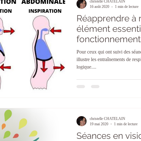
christelle CHATELAIN
16 août 2020
1 min de lecture
Réapprendre à r
élément essenti
fonctionnement
organisme
Pour ceux qui ont suivi des séan
illustre les entraînements de res
logique....
christelle CHATELAIN
19 mai 2020
1 min de lecture
Séances en visio 