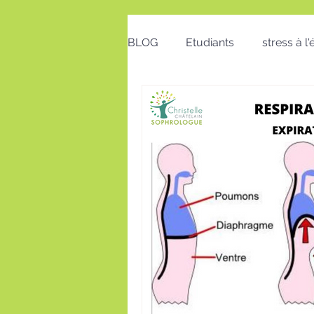
BLOG
Etudiants
stress à l
Emploi
Bon cadeau
calendrier
action positive
postures au travail
Voeux
insomnie