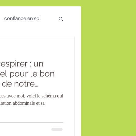
confiance en soi
 des émotions
espirer : un
visio
el pour le bon
 de notre
té Mentale
ces avec moi, voici le schéma qui
piration abdominale et sa