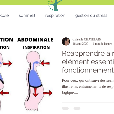
'école
sommeil
respiration
gestion du stress
RH - CSE - Formation - QVT
Sophro balade
gestion
christelle CHATELAIN
16 août 2020
1 min de lecture
Réapprendre à r
Téléthon
Enfants
lâcher prise
télétravail
élément essenti
fonctionnement
micro sieste
Saint Valentin
St valentin
San
organisme
Pour ceux qui ont suivi des séan
illustre les entraînements de res
logique....