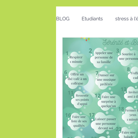
BLOG
Etudiants
stress à l
Emploi
Bon cadeau
calendrier
action positive
postures au travail
Voeux
insomnie