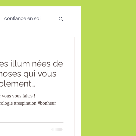
confiance en soi
 des émotions
ées illuminées de
visio
choses qui vous
ablement
té Mentale
 vous vous faites !
rologie #respiration #bonheur