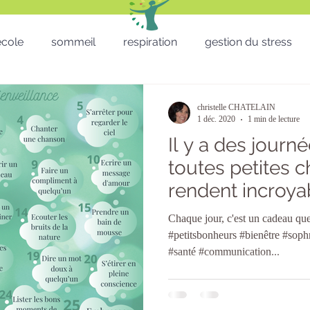
'école
sommeil
respiration
gestion du stress
RH - CSE - Formation - QVT
Sophro balade
gestion
christelle CHATELAIN
1 déc. 2020
1 min de lecture
Il y a des journ
Téléthon
Enfants
lâcher prise
télétravail
toutes petites 
rendent incroy
micro sieste
Saint Valentin
St valentin
San
heureux !
Chaque jour, c'est un cadeau que
#petitsbonheurs #bienêtre #soph
#santé #communication...