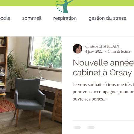
'école
sommeil
respiration
gestion du stress
RH - CSE - Formation - QVT
Sophro balade
gestion
christelle CHATELAIN
4 janv. 2022
1 min de lecture
Nouvelle année
Téléthon
Enfants
lâcher prise
télétravail
cabinet à Orsay
Je vous souhaite à tous une trè
micro sieste
Saint Valentin
St valentin
San
pour vous accompagner, mon no
ouvre ses portes...