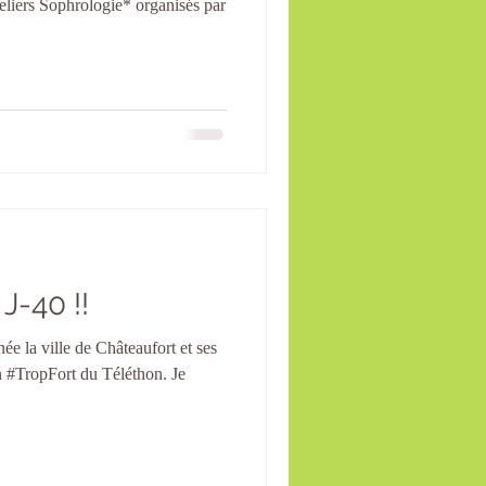
liers Sophrologie* organisés par
Téléthon 2020 - J-40 !!
on #TropFort du Téléthon. Je