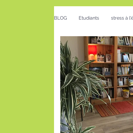
BLOG
Etudiants
stress à l
Emploi
Bon cadeau
calendrier
action positive
postures au travail
Voeux
insomnie