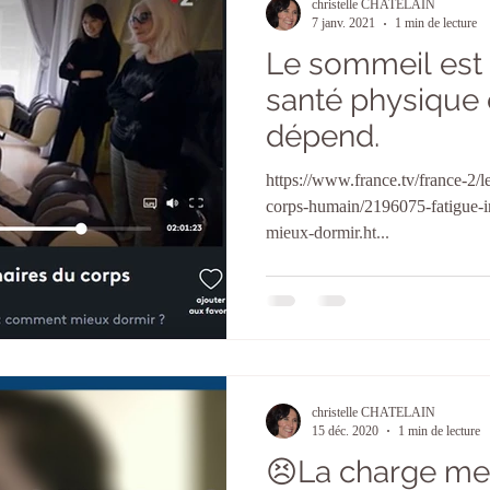
christelle CHATELAIN
7 janv. 2021
1 min de lecture
Le sommeil est v
santé physique 
dépend.
https://www.france.tv/france-2/l
corps-humain/2196075-fatigue-
mieux-dormir.ht...
christelle CHATELAIN
15 déc. 2020
1 min de lecture
😣La charge men