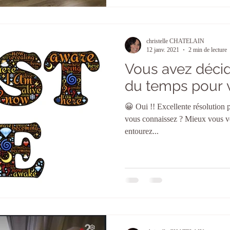
christelle CHATELAIN
12 janv. 2021
2 min de lecture
Vous avez déci
du temps pour 
😀 Oui !! Excellente résolution pour 2021 ! La loi de l'attraction
vous connaissez ? Mieux vous vo
entourez...