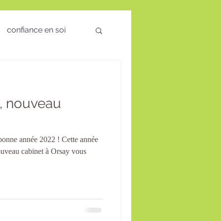
confiance en soi
 des émotions
, nouveau
visio
s bonne année 2022 ! Cette année
té Mentale
uveau cabinet à Orsay vous