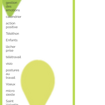
gestion
des
émotions
calendrier
action
positive
Téléthon
Enfants
lâcher
prise
télétravail
visio
postures
au
travail
Voeux
micro
sieste
Saint
Valentin