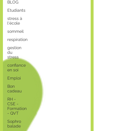
BLOG
Etudiants
stress à
l'école
sommeil
respiration
gestion
du
stress
confiance
en soi
Emploi
Bon
cadeau
RH -
CSE -
Formation
- QVT
Sophro
balade