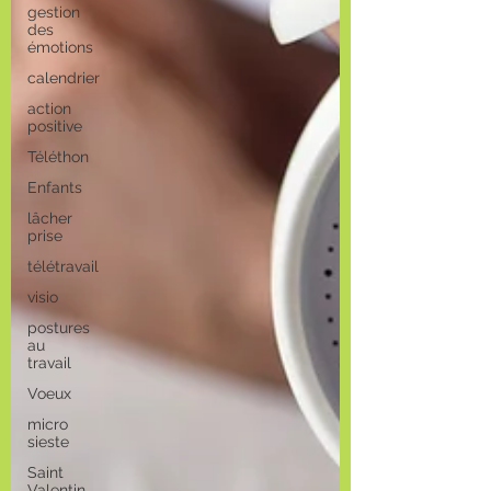
gestion
des
émotions
calendrier
action
positive
Téléthon
Enfants
lâcher
prise
télétravail
visio
postures
au
travail
Voeux
micro
sieste
Saint
Valentin