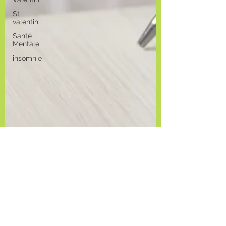
St
valentin
Santé
Mentale
insomnie
christelle CHATELAIN
16 mars 2023
6 min de lecture