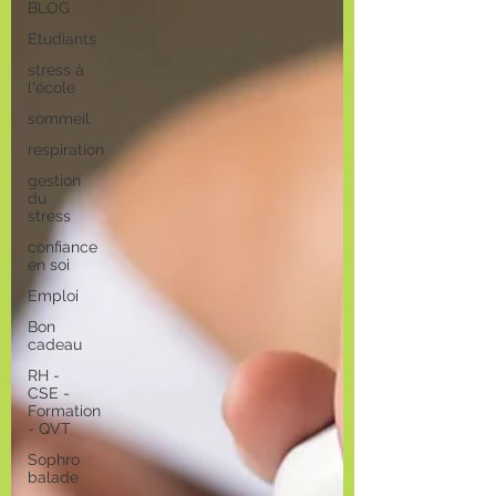
BLOG
Etudiants
stress à
l'école
sommeil
respiration
gestion
du
stress
confiance
en soi
Emploi
Bon
cadeau
RH -
CSE -
Formation
- QVT
Sophro
balade