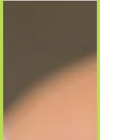
Avez-vous remarquer que quand votre cerveau
fabrique des pensées, il fabrique des mots, des
phrases… et parfois même de discours tout
entiers ??