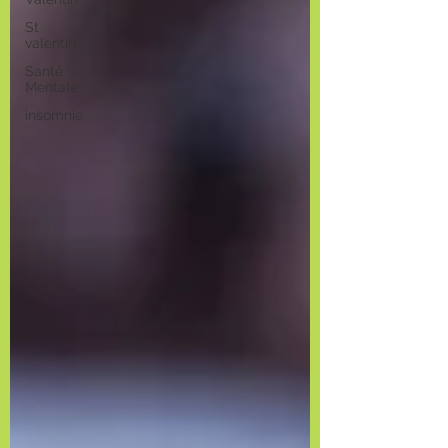
St
valentin
Santé
Mentale
insomnie