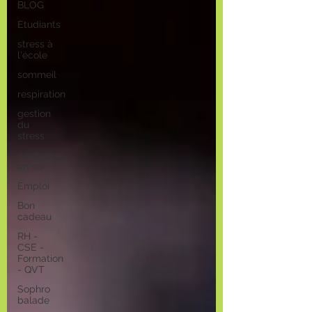
BLOG
Etudiants
stress à
l'école
sommeil
respiration
gestion
du
stress
confiance
en soi
Emploi
Bon
cadeau
RH -
CSE -
Formation
- QVT
Sophro
balade