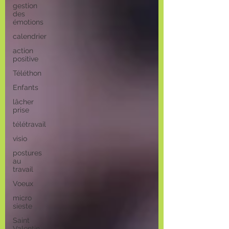
gestion
des
émotions
calendrier
action
positive
Téléthon
Enfants
lâcher
prise
télétravail
visio
postures
au
travail
Voeux
micro
sieste
Saint
Valentin