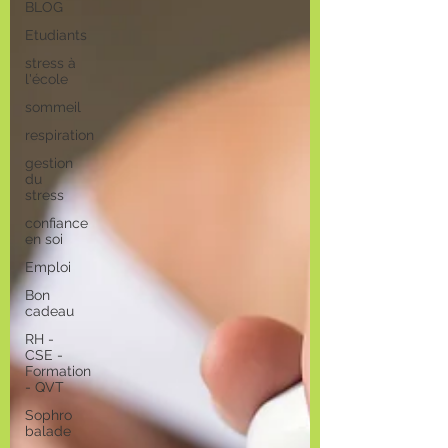
BLOG
Etudiants
stress à
l'école
sommeil
respiration
gestion
du
stress
confiance
en soi
Emploi
Bon
cadeau
RH -
CSE -
Formation
- QVT
Sophro
balade