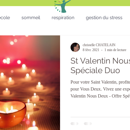
'école
sommeil
respiration
gestion du stress
RH - CSE - Formation - QVT
Sophro balade
gestion
christelle CHATELAIN
8 févr. 2021
1 min de lecture
St Valentin Nou
Téléthon
Enfants
lâcher prise
télétravail
Spéciale Duo
Pour votre Saint Valentin, profi
micro sieste
Saint Valentin
St valentin
San
pour Vous Deux. Vivez une expéri
Valentin Nous Deux - Offre Spéc
précédentes en image Bougies allumées Saint Valentin avec une
rose Moment de communion intéri
complicité et faire le plein de s
privilégié en séance Duo ou en séance Individuelle . Une séance