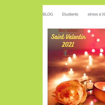
BLOG
Etudiants
stress à l
Emploi
Bon cadeau
calendrier
action positive
postures au travail
Voeux
insomnie