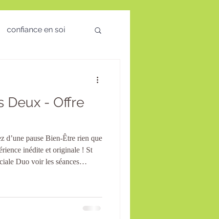
confiance en soi
 des émotions
s Deux - Offre
visio
tez d’une pause Bien-Être rien que
té Mentale
ence inédite et originale ! St
iale Duo voir les séances
eure pour retrouver équilibre ,
érénité . Offrez-vous un moment