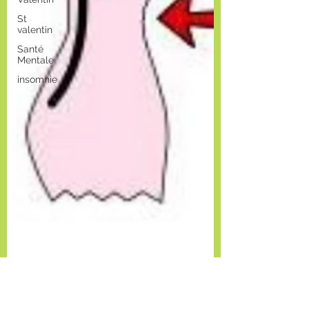
St
valentin
Santé
Mentale
insomnie