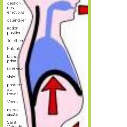
gestion
des
émotions
calendrier
action
positive
Téléthon
Enfants
lâcher
prise
télétravail
visio
postures
au
travail
Voeux
micro
sieste
Saint
Valentin