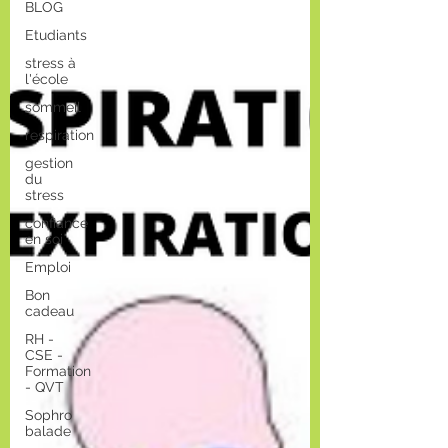
BLOG
Etudiants
stress à
l'école
sommeil
respiration
gestion
du
stress
confiance
en soi
Emploi
Bon
cadeau
RH -
CSE -
Formation
- QVT
Sophro
balade