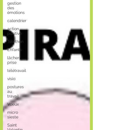
gestion
des
émotions
calendrier
action
positive
Téléthon
Enfants
lâcher
prise
télétravail
visio
postures
au
travail
Voeux
micro
sieste
Saint
Valentin