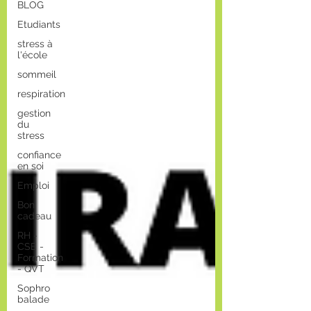
BLOG
Etudiants
stress à
l'école
sommeil
respiration
gestion
du
stress
confiance
en soi
Emploi
Bon
cadeau
RH -
CSE -
Formation
- QVT
Sophro
balade