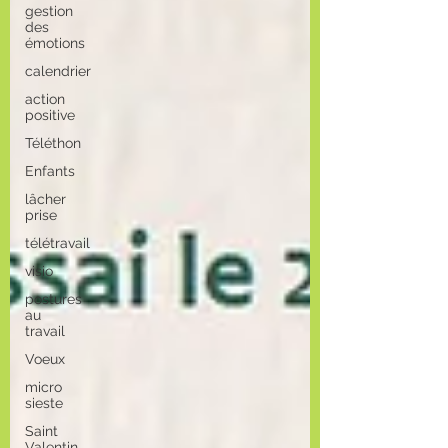
gestion
des
émotions
calendrier
action
positive
Téléthon
Enfants
lâcher
prise
télétravail
visio
postures
au
travail
Voeux
micro
sieste
Saint
Valentin