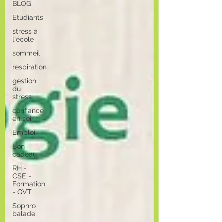
BLOG
Etudiants
stress à
l'école
sommeil
respiration
gestion
du
stress
confiance
en soi
Emploi
Bon
cadeau
RH -
CSE -
Formation
- QVT
Sophro
balade