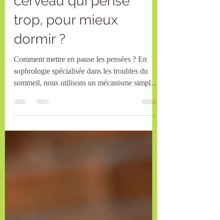
cerveau qui pense
trop, pour mieux
dormir ?
Comment mettre en pause les pensées ? En
sophrologie spécialisée dans les troubles du
sommeil, nous utilisons un mécanisme simple
et très efficace. Avant de vous proposer
l’exercice, comprenons un point essentiel : 👉
Avez-vous remarquer que quand votre cerveau
fabrique des pensées, il fabrique des mots, des
phrases… et parfois même de discours tout
entiers ??