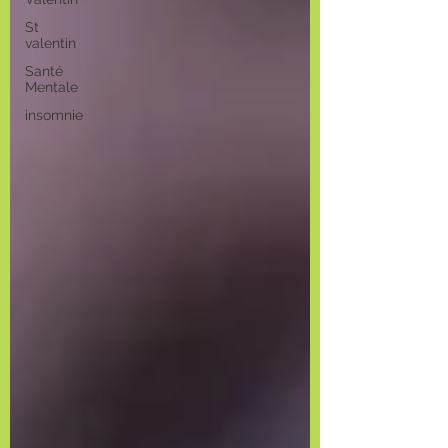
St
valentin
Santé
Mentale
insomnie