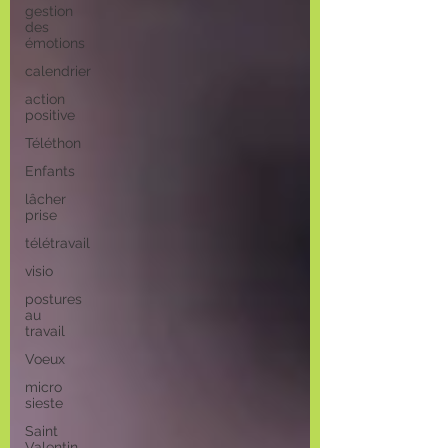
gestion
des
émotions
calendrier
action
positive
Téléthon
Enfants
lâcher
prise
télétravail
visio
postures
au
travail
Voeux
micro
sieste
Saint
Valentin