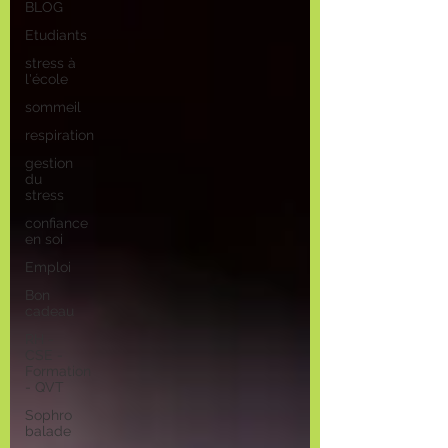
BLOG
Etudiants
stress à
l'école
sommeil
respiration
gestion
du
stress
confiance
en soi
Emploi
Bon
cadeau
RH -
CSE -
Formation
- QVT
Sophro
balade