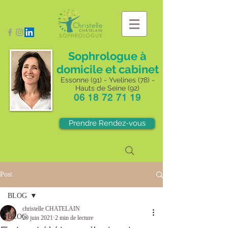
Sophrologue à
domicile et cabinet
Essonne (91) - Yvelines (78) -
Hauts de Seine (92)
06 18 72 71 19
Prendre Rendez-vous
Post
BLOG
christelle CHATELAIN
BLOG
29 juin 2021
2 min de lecture