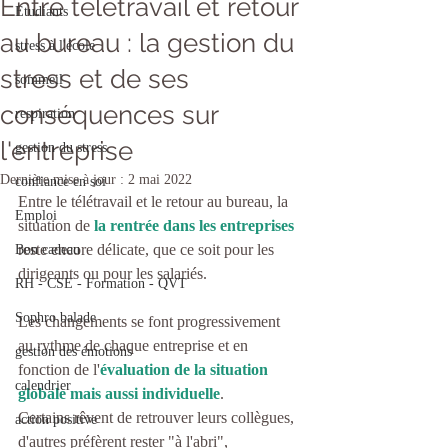
Entre télétravail et retour
Etudiants
au bureau : la gestion du
stress à l'école
stress et de ses
sommeil
conséquences sur
respiration
l'entreprise
gestion du stress
Dernière mise à jour :
2 mai 2022
confiance en soi
Entre le télétravail et le retour au bureau, la 
Emploi
situation de 
la rentrée dans les entreprises
reste encore délicate, que ce soit pour les 
Bon cadeau
dirigeants ou pour les salariés.
RH - CSE - Formation - QVT
Sophro balade
Les changements se font progressivement 
au rythme de chaque entreprise et en 
gestion des émotions
fonction de l'
évaluation de la situation 
calendrier
globale mais aussi individuelle
. 
Certains rêvent de retrouver leurs collègues, 
action positive
d'autres préfèrent rester "à l'abri", 