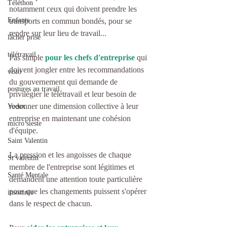
Téléthon
notamment ceux qui doivent prendre les 
Enfants
transports en commun bondés, pour se 
rendre sur leur lieu de travail...
lâcher prise
télétravail
Pas simple 
pour les chefs d'entreprise
 qui 
doivent jongler entre les recommandations 
visio
du gouvernement qui demande de 
postures au travail
privilégier le télétravail et leur besoin de 
redonner une dimension collective à leur 
Voeux
entreprise en maintenant une cohésion 
micro sieste
d'équipe.
Saint Valentin
La pression et les angoisses de chaque 
St valentin
membre de l'entreprise sont légitimes et 
Santé Mentale
demandent une attention toute particulière 
pour que les changements puissent s'opérer 
insomnie
dans le respect de chacun.