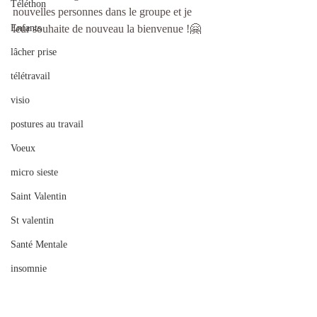
Téléthon
nouvelles personnes dans le groupe et je 
Enfants
leur souhaite de nouveau la bienvenue !🤗
lâcher prise
télétravail
visio
postures au travail
Voeux
micro sieste
Saint Valentin
St valentin
Santé Mentale
insomnie