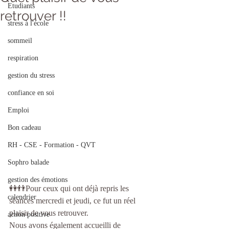
Etudiants
retrouver !!
stress à l'école
sommeil
respiration
gestion du stress
confiance en soi
Emploi
Bon cadeau
RH - CSE - Formation - QVT
Sophro balade
gestion des émotions
👭👬Pour ceux qui ont déjà repris les 
calendrier
séances mercredi et jeudi, ce fut un réel 
plaisir de vous retrouver.
action positive
Nous avons également accueilli de 