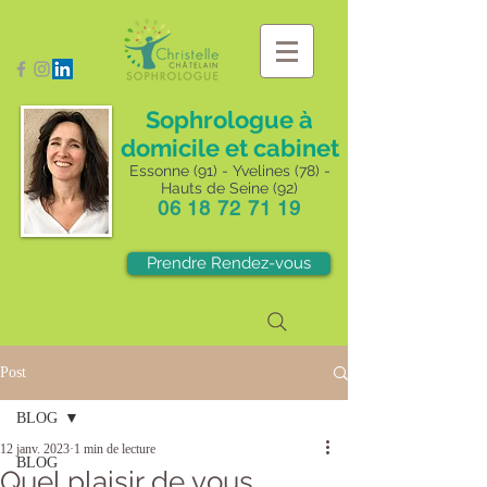
Sophrologue à
domicile et cabinet
Essonne (91) - Yvelines (78) -
Hauts de Seine (92)
06 18 72 71 19
Prendre Rendez-vous
Post
BLOG
12 janv. 2023
1 min de lecture
BLOG
Quel plaisir de vous