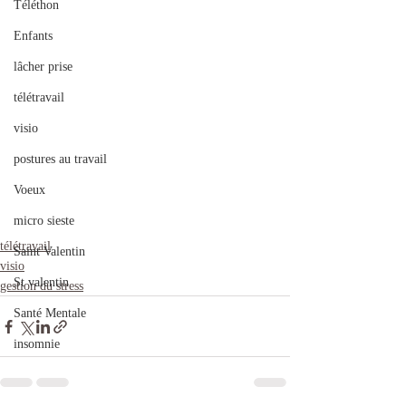
Téléthon
Enfants
lâcher prise
télétravail
visio
postures au travail
Voeux
micro sieste
télétravail
Saint Valentin
visio
St valentin
gestion du stress
Santé Mentale
insomnie