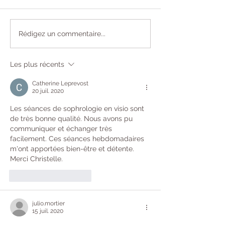
🌙 Journée Mondiale du
Sophrologie en 
Rédigez un commentaire...
Sommeil 2026 : charge
hospitalier : po
mentale et troubles du
ateliers sont es
Les plus récents
sommeil - Comment
pour le personn
calmer un cerveau qui
soignant
Catherine Leprevost
pense trop, pour mieux
20 juil. 2020
dormir ?
Les séances de sophrologie en visio sont 
de très bonne qualité. Nous avons pu 
communiquer et échanger très 
facilement. Ces séances hebdomadaires 
m'ont apportées bien-être et détente. 
Merci Christelle.
J'aime
Répondre
julio.mortier
15 juil. 2020