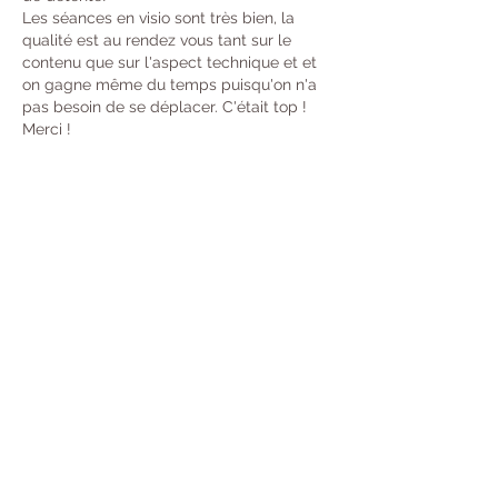
Les séances en visio sont très bien, la 
qualité est au rendez vous tant sur le 
contenu que sur l'aspect technique et et 
on gagne même du temps puisqu'on n'a 
pas besoin de se déplacer. C'était top ! 
Merci ! 
J'aime
Répondre
Chrystele Plagneux
10 juil. 2020
vx<v
J'aime
Répondre
Chrystele Plagneux
09 juil. 2020
J'étais sceptique pour les séances 
collectives de sophrologie en groupe et à 
distance. L’outil Zoom permet tous les 