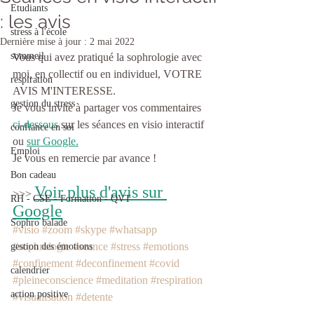
Etudiants
: les avis
stress à l'école
Dernière mise à jour :
2 mai 2022
sommeil
Vous qui avez pratiqué la sophrologie avec 
moi, en collectif ou en individuel, VOTRE 
respiration
AVIS M'INTERESSE.
gestion du stress
Je vous invite à partager vos commentaires 
ci-dessous 
sur les séances en visio interactif 
confiance en soi
ou 
sur Google
.
Emploi
Je vous en remercie par avance !
Bon cadeau
Voir plus d'avis sur 
>>> 
RH - CSE - Formation - QVT
Google
Sophro balade
#visio
#zoom
#skype
#whatsapp
#sophrologie
#seance
#stress
#emotions
gestion des émotions
#confinement
#deconfinement
#covid
calendrier
#pleineconscience
#meditation
#respiration
action positive
#visualisation
#detente