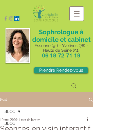
Sophrologue à
domicile et cabinet
Essonne (91) - Yvelines (78) -
Hauts de Seine (92)
06 18 72 71 19
Prendre Rendez-vous
Post
BLOG
19 mai 2020
1 min de lecture
BLOG
Séances en visio interactif