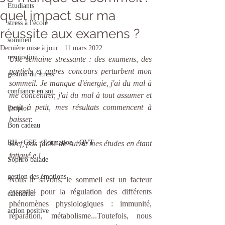
Etudiants
quel impact sur ma
stress à l'école
réussite aux examens ?
sommeil
Dernière mise à jour :
11 mars 2022
respiration
Une semaine stressante : des examens, des 
partiels et autres concours perturbent mon 
gestion du stress
sommeil. Je manque d'énergie, j'ai du mal à 
confiance en soi
me concentrer, j'ai du mal à tout assumer et 
petit à petit, mes résultats commencent à 
Emploi
baisser.
Bon cadeau
RH - CSE - Formation - QVT
Bref, pas facile de suivre mes études en étant 
fatigué.e !
Sophro balade
gestion des émotions
Nous le savons, le sommeil est un facteur 
essentiel pour la régulation des différents 
calendrier
phénomènes physiologiques : immunité, 
action positive
réparation, métabolisme...Toutefois, nous 