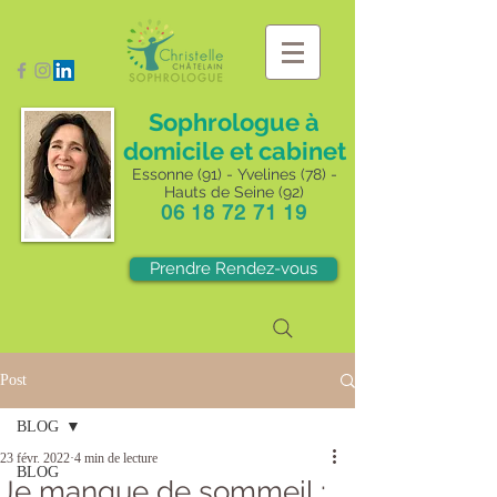
Sophrologue à
domicile et cabinet
Essonne (91) - Yvelines (78) -
Hauts de Seine (92)
06 18 72 71 19
Prendre Rendez-vous
Post
BLOG
23 févr. 2022
4 min de lecture
BLOG
Je manque de sommeil :