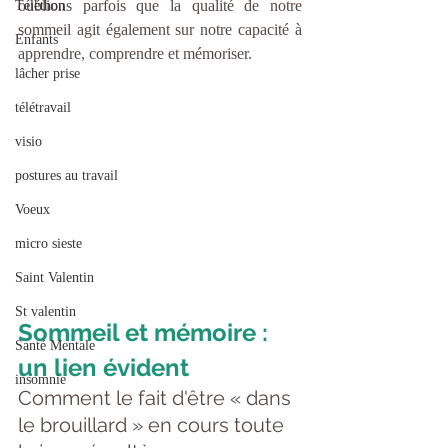
oublions parfois que la qualité de notre 
Téléthon
sommeil agit également sur notre capacité à 
Enfants
apprendre, comprendre et mémoriser. 
lâcher prise
télétravail
visio
postures au travail
Voeux
micro sieste
Saint Valentin
St valentin
Sommeil et mémoire : 
Santé Mentale
un lien évident
insomnie
Comment le fait d'être « dans 
le brouillard » en cours toute 