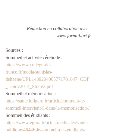
Rédaction en collaboration avec  
www.formul-art.fr
Sources :
Sommeil et activité cérébrale : 
https://www.college-de-
france.fr/media/stanislas-
dehaene/UPL1489204065771701647_CDF
_13nov2014_Strauss.pdf
Sommeil et mémorisation : 
https://sante.lefigaro.fr/article/comment-le-
sommeil-intervient-il-dans-la-memorisation-/
Sommeil des étudiants : 
https://www.egora.fr/actus-medicales/sante-
publique/46446-le-sommeil-des-etudiants-